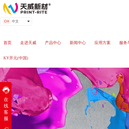
中文
English
首页
走进天威
产品中心
新闻中心
应用方案
服务
KY开元(中国)
QQ客服
在
线
工作时间
客
周一
至
周五
服
8:30-17:30