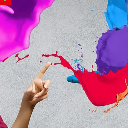
联系方式
曾经理
18578232152