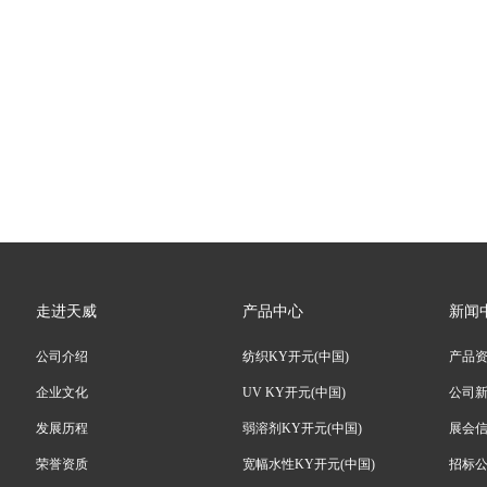
友情链接：
天威
Union Technology International (MCO) Co., L
走进天威
产品中心
新闻
公司介绍
纺织KY开元(中国)
产品
企业文化
UV KY开元(中国)
公司
发展历程
弱溶剂KY开元(中国)
展会
荣誉资质
宽幅水性KY开元(中国)
招标