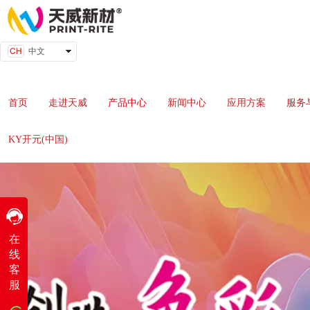
中文
English
首页
走进天威
产品中心
新闻中心
应用方案
服务
KY开元(中国)
QQ客服
在
线
工作时间
客
周一
至
周五
服
8:30-17:30