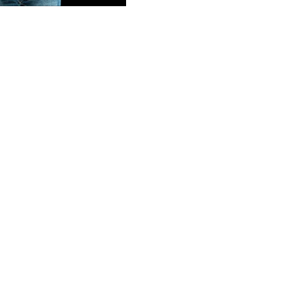
开元(中国)