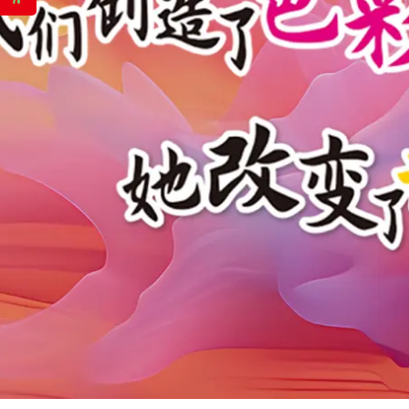
联系方式
曾经理
18578232152