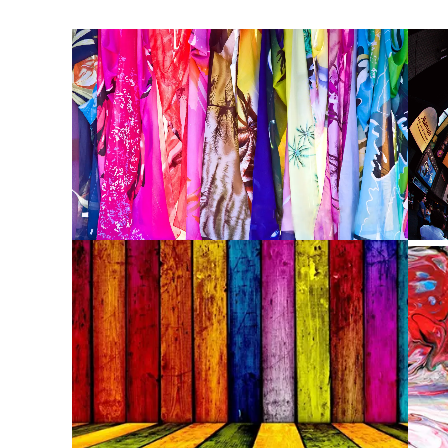
纺织KY开元(中国)