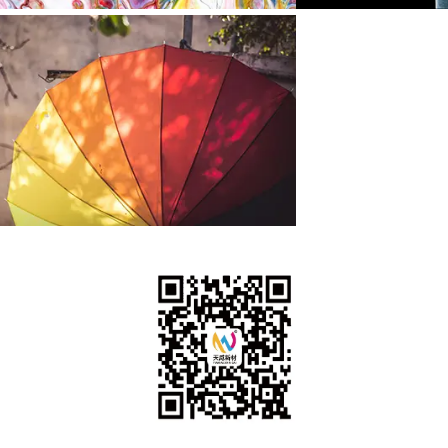
桌面KY开元(中国)
纸箱KY
特殊应用KY开元(中国)
MCO) Co., Ltd
阿里巴巴
全国中小企业股份转让系统