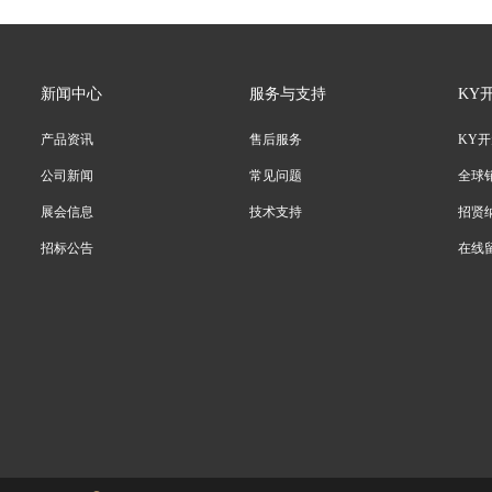
新闻中心
服务与支持
KY
产品资讯
售后服务
KY开
公司新闻
常见问题
全球
展会信息
技术支持
招贤
招标公告
在线