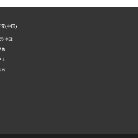
开元(中国)
元(中国)
销售
纳士
留言