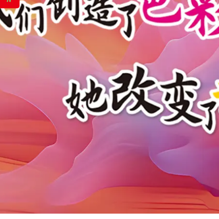
联系方式
曾经理
18578232152